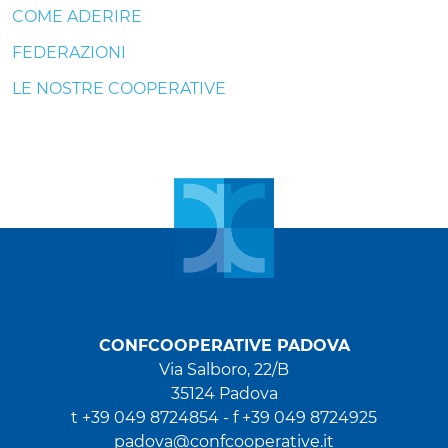
COME ADERIRE
FEDERAZIONI
LE NOSTRE COOPERATIVE
CONFCOOPERATIVE PADOVA
Via Salboro, 22/B
35124 Padova
t +39 049 8724854 -
f +39 049 8724925
padova@confcooperative.it